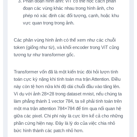
Phân đoạn hình ảnh: ViT có thể học cách phân
đoạn các vùng khác nhau trong hình ảnh, cho
phép nó xác định các đối tượng, cạnh, hoặc khu
vực quan trọng trong ảnh.
Các phân vùng hình ảnh có thể xem như các chuỗi
token (giống như từ), và khối encoder trong ViT cũng
tương tự như transformer gốc.
Transformer vốn đã là một kiến trúc đòi hỏi lượn tính
toán cực kỳ nặng khi tính toán ma trận Attention. Điều
này còn tệ hơn nữa khi độ dài chuỗi đầu vào tăng lên.
Ví dụ với ảnh 28×28 trong dataset mnist, nếu chúng ta
làm phẳng thành 1 vector 784, ta sẽ phải tính toán trên
một ma trận attention 784×784 để tìm qua nối quan hệ
giữa các pixel. Chi phí này là cực lớn kể cả cho những
phần cứng hiện nay. Đây là lý do của việc chia nhỏ
bức hình thành các patch nhỏ hơn.