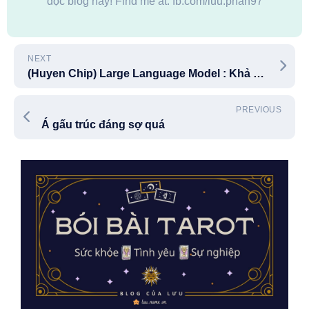
đọc blog này! Find me at: fb.com/luu.phan97
NEXT
(Huyen Chip) Large Language Model : Khả năng tích hợp đa nhiệm vụ trong LLM – Phần 2/3
PREVIOUS
Á gấu trúc đáng sợ quá