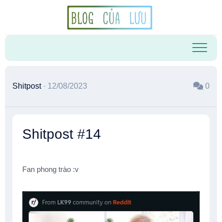
Skip
to
content
Shitpost
· 12/08/2023
0
Shitpost #14
Fan phong trào :v