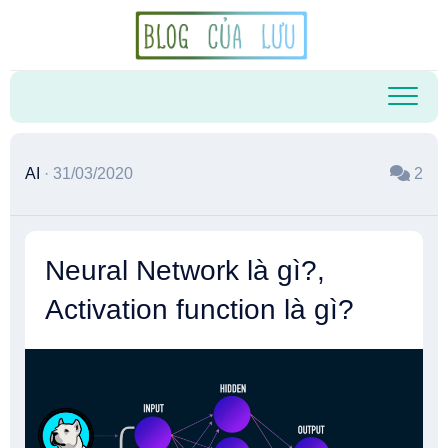
Skip
to
content
AI
· 31/03/2020
2
Neural Network là gì?,
Activation function là gì?