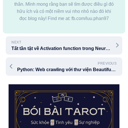
thân. Mình mong rằng bạn sẽ tìm được điều gì đó
hữu ích và có một niềm vui nho nhỏ nào đó khi
đọc blog này! Find me at: fb.com/luu.phan97
NEXT
Tất tần tật về Activation function trong Neural Network
PREVIOUS
Python: Web crawling với thư viện BeautifulSoup