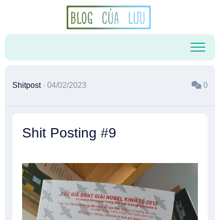
Skip
to
content
Shitpost
· 04/02/2023
0
Shit Posting #9