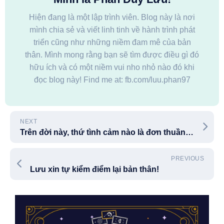
Hiện đang là một lập trình viên. Blog này là nơi
mình chia sẻ và viết linh tinh về hành trình phát
triển cũng như những niềm đam mê của bản
thân. Mình mong rằng bạn sẽ tìm được điều gì đó
hữu ích và có một niềm vui nho nhỏ nào đó khi
đọc blog này! Find me at: fb.com/luu.phan97
NEXT
Trên đời này, thứ tình cảm nào là đơn thuần nhất
PREVIOUS
Lưu xin tự kiểm điểm lại bản thân!