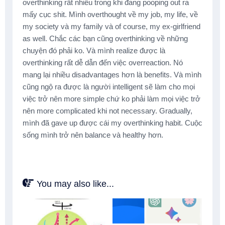
overthinking rất nhiều trong khi đang pooping out ra
mấy cục shit. Mình overthought về my job, my life, về
my society và my family và of course, my ex-girlfriend
as well. Chắc các bạn cũng overthinking về những
chuyện đó phải ko. Và mình realize được là
overthinking rất dễ dẫn đến việc overreaction. Nó
mang lại nhiều disadvantages hơn là benefits. Và mình
cũng ngộ ra được là người intelligent sẽ làm cho mọi
việc trở nên more simple chứ ko phải làm mọi việc trở
nên more complicated khi not necessary. Gradually,
mình đã gave up được cái my overthinking habit. Cuộc
sống mình trở nên balance và healthy hơn.
You may also like...