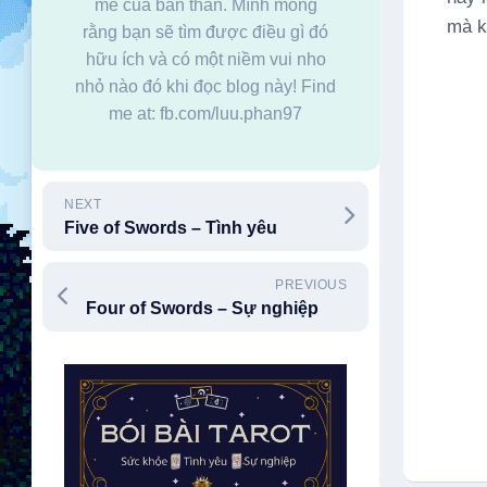
mê của bản thân. Mình mong
mà k
rằng bạn sẽ tìm được điều gì đó
hữu ích và có một niềm vui nho
nhỏ nào đó khi đọc blog này! Find
me at: fb.com/luu.phan97
NEXT
Five of Swords – Tình yêu
PREVIOUS
Four of Swords – Sự nghiệp