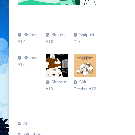
Shitpost
Shitpost
Shitpost
#17
#16
#15
Shitpost
#14
Shitpost
Shit
#13
Posting #12
AI
Kiến thức