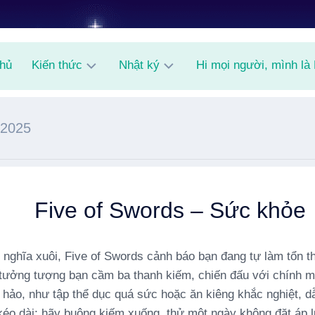
chủ
Kiến thức
Nhật ký
Hi mọi người, mình là
AI
Shitpost
/2025
Random
Knowledge
Five of Swords – Sức khỏe
 nghĩa xuôi, Five of Swords cảnh báo bạn đang tự làm tổn t
tưởng tượng bạn cầm ba thanh kiếm, chiến đấu với chính m
 hảo, như tập thể dục quá sức hoặc ăn kiêng khắc nghiệt, dẫ
kéo dài; hãy buông kiếm xuống, thử một ngày không đặt áp l