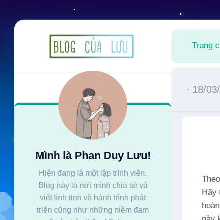
Skip
to
Trang 
content
· 18/03
Mình là Phan Duy Lưu!
Hiện đang là một lập trình viên.
Theo
Blog này là nơi mình chia sẻ và
Hãy 
viết linh tinh về hành trình phát
hoàn
triển cũng như những niềm đam
này 