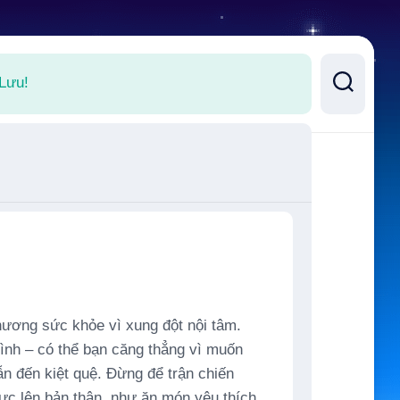
 Lưu!
hương sức khỏe vì xung đột nội tâm.
ình – có thể bạn căng thẳng vì muốn
n đến kiệt quệ. Đừng để trận chiến
ực lên bản thân, như ăn món yêu thích