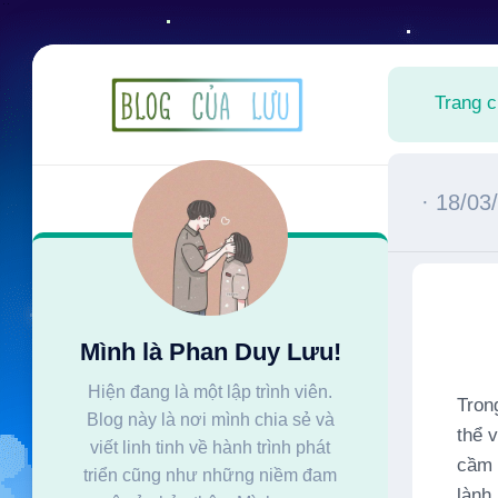
Skip
to
Trang 
content
· 18/03
Mình là Phan Duy Lưu!
Hiện đang là một lập trình viên.
Tron
Blog này là nơi mình chia sẻ và
thể v
viết linh tinh về hành trình phát
cầm 
triển cũng như những niềm đam
lành