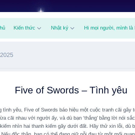
chủ
Kiến thức
Nhật ký
Hi mọi người, mình là
AI
Shitpost
/2025
Random
Knowledge
Five of Swords – Tình yêu
g tình yêu, Five of Swords báo hiệu một cuộc tranh cãi gây
ừa cãi nhau với người ấy, và dù bạn ‘thắng’ bằng lời nói sắ
kiếm nhìn hai thanh kiếm gãy dưới đất. Hãy thử xin lỗi, dù 
. Nếu độc thân, bạn có thể đang giữ nỗi đau từ một mối quan