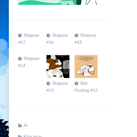
Shitpost
Shitpost
Shitpost
#17
#16
#15
Shitpost
#14
Shitpost
Shit
#13
Posting #12
AI
Kiến thức