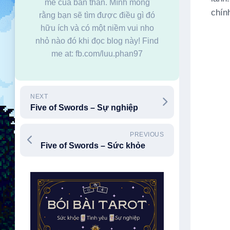
mê của bản thân. Mình mong
chín
rằng bạn sẽ tìm được điều gì đó
hữu ích và có một niềm vui nho
nhỏ nào đó khi đọc blog này! Find
me at: fb.com/luu.phan97
NEXT
Five of Swords – Sự nghiệp
PREVIOUS
Five of Swords – Sức khỏe