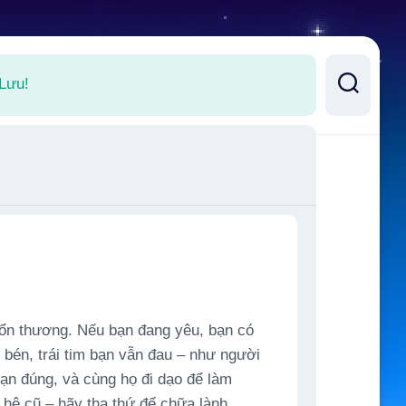
 Lưu!
 tổn thương. Nếu bạn đang yêu, bạn có
c bén, trái tim bạn vẫn đau – như người
bạn đúng, và cùng họ đi dạo để làm
 hệ cũ – hãy tha thứ để chữa lành