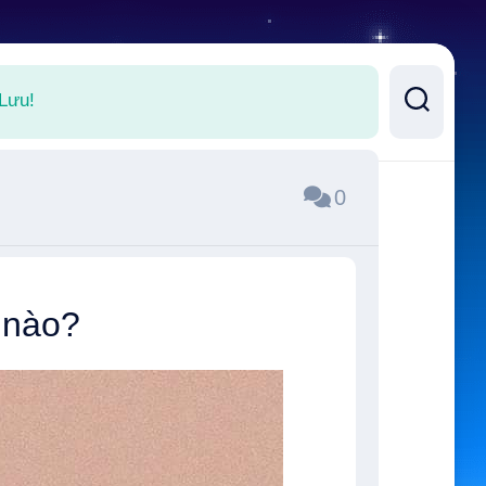
 Lưu!
0
 nào?