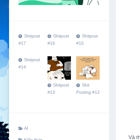
Shitpost
Shitpost
Shitpost
#17
#16
#15
Shitpost
#14
Shitpost
Shit
#13
Posting #12
AI
Và th
Kiến thức