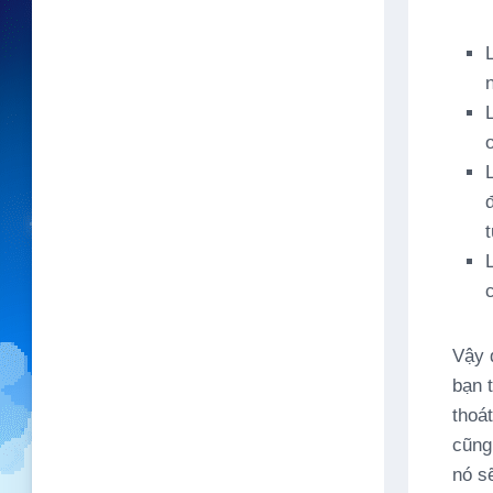
n
t
Vậy 
bạn 
thoá
cũng 
nó sẽ