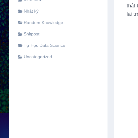
thật 
Nhật ký
lại t
Random Knowledge
Shitpost
Tự Học Data Science
Uncategorized