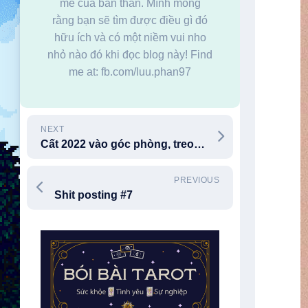
mê của bản thân. Mình mong
rằng bạn sẽ tìm được điều gì đó
hữu ích và có một niềm vui nho
nhỏ nào đó khi đọc blog này! Find
me at: fb.com/luu.phan97
NEXT
Cất 2022 vào góc phòng, treo 2023 lên trước cửa
PREVIOUS
Shit posting #7