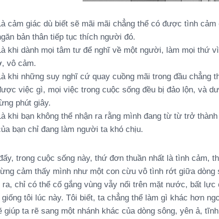
Là cảm giác dù biết sẽ mãi mãi chẳng thể có được tình cảm
găn bản thân tiếp tục thích người đó.
Là khi dành mọi tâm tư để nghĩ về một người, làm mọi thứ v
ơ, vô cảm.
Là khi những suy nghĩ cứ quay cuồng mãi trong đầu chẳng th
được việc gì, mọi việc trong cuộc sống đều bị đảo lộn, và dư
ừng phút giây.
Là khi bạn không thể nhận ra rằng mình đang từ từ trở thành
của bạn chỉ đang làm người ta khó chịu.
đấy, trong cuộc sống này, thứ đơn thuần nhất là tình cảm, t
từng cảm thấy mình như một con cừu vô tình rớt giữa dòng 
t ra, chỉ có thể cố gắng vùng vẫy nổi trên mặt nước, bất lực
giống tôi lúc này. Tôi biết, ta chẳng thể làm gì khác hơn ng
 giúp ta rẽ sang một nhánh khác của dòng sông, yên ả, tĩnh 