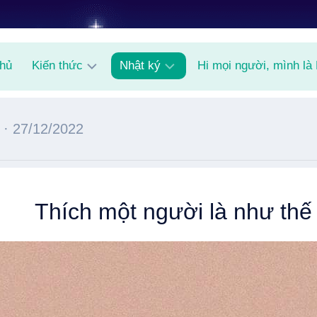
chủ
Kiến thức
Nhật ký
Hi mọi người, mình là
AI
Shitpost
· 27/12/2022
Random
Knowledge
Thích một người là như thế