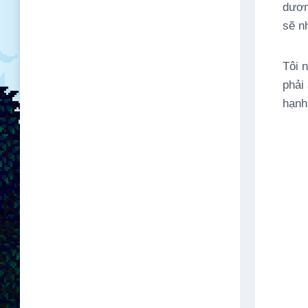
dươn
sẽ n
Tôi 
phải
hạnh