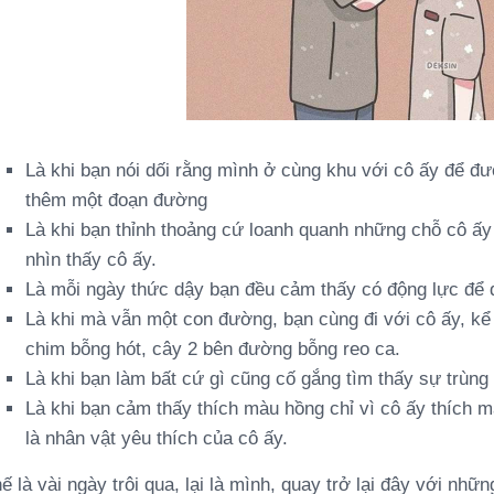
Là khi bạn nói dối rằng mình ở cùng khu với cô ấy để đư
thêm một đoạn đường
Là khi bạn thỉnh thoảng cứ loanh quanh những chỗ cô ấy 
nhìn thấy cô ấy.
Là mỗi ngày thức dậy bạn đều cảm thấy có động lực để đi
Là khi mà vẫn một con đường, bạn cùng đi với cô ấy, kể 
chim bỗng hót, cây 2 bên đường bỗng reo ca.
Là khi bạn làm bất cứ gì cũng cố gắng tìm thấy sự trùng
Là khi bạn cảm thấy thích màu hồng chỉ vì cô ấy thích m
là nhân vật yêu thích của cô ấy.
ế là vài ngày trôi qua, lại là mình, quay trở lại đây với nh