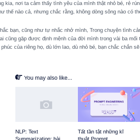
g kia, nơi ta cảm thấy tình yêu của mình thật nhỏ bé, rẻ rún
hư thế nào cả, nhưng chắc rằng, không dòng sông nào có thể
nhắc bạn, cũng như tự nhắc nhở mình, Trong chuyện tình cả
 ai cũng gặp được định mệnh của đời mình trong vài ba mối t
 phúc của riêng họ, dù lớn lao, dù nhỏ bé, bạn chắc chắn sẽ
You may also like...
NLP: Text
Tất tần tật những kĩ
Summarization: bài
thuật Prompt