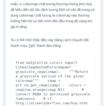
mắn, vì colormap chất lượng thường không phù hợp
để biểu diễn dữ liệu định lượng.Một số vấn đề trong sử
dụng colormap chất lượng là colormap này thường
không hiển thị sự tiến trình đồn đều trong độ sáng khi
giá trị tăng.
Ta có thể nhìn thấy điều này bằng cách chuyển đổi
thanh màu
jet
thành đen trắng:
from
matplotlib.colors
import
LinearSegmentedColormap
def
grayscale_cmap
(
cmap
):
"""Return 
a grayscale version of the given 
colormap"""
cmap
=
plt
.
cm
.
get_cmap
(
cmap
)
colors
=
cmap
(
np
.
arange
(
cmap
.
N
))
# 
convert RGBA to perceived grayscale 
luminance
# cf. 
http://alienryderflex.com/hsp.html