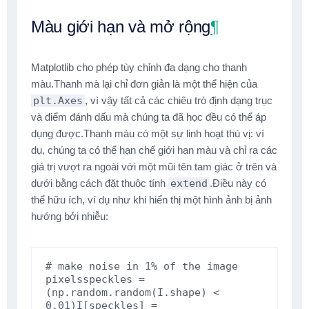
Màu giới hạn và mở rộng
¶
Matplotlib cho phép tùy chỉnh đa dạng cho thanh
màu.Thanh mà lại chỉ đơn giản là một thể hiện của
plt.Axes
, vì vậy tất cả các chiêu trò định dạng trục
và điểm đánh dấu mà chúng ta đã học đều có thể áp
dụng được.Thanh màu có một sự linh hoạt thú vị: ví
dụ, chúng ta có thể hạn chế giới hạn màu và chỉ ra các
giá trị vượt ra ngoài với một mũi tên tam giác ở trên và
dưới bằng cách đặt thuộc tính
extend
.Điều này có
thể hữu ích, ví dụ như khi hiển thị một hình ảnh bị ảnh
hướng bởi nhiễu:
# make noise in 1% of the image 
pixels
speckles
=
(
np
.
random
.
random
(
I
.
shape
)
<
0.01
)
I
[
speckles
]
=