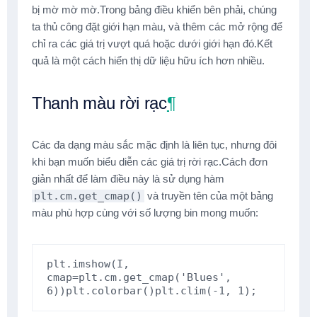
bị mờ mờ mờ.Trong bảng điều khiển bên phải, chúng
ta thủ công đặt giới hạn màu, và thêm các mở rộng để
chỉ ra các giá trị vượt quá hoặc dưới giới hạn đó.Kết
quả là một cách hiển thị dữ liệu hữu ích hơn nhiều.
Thanh màu rời rạc
¶
Các đa dạng màu sắc mặc định là liên tục, nhưng đôi
khi bạn muốn biểu diễn các giá trị rời rạc.Cách đơn
giản nhất để làm điều này là sử dụng hàm
plt.cm.get_cmap()
và truyền tên của một bảng
màu phù hợp cùng với số lượng bin mong muốn:
plt
.
imshow
(
I
,
cmap
=
plt
.
cm
.
get_cmap
(
'Blues'
,
6
))
plt
.
colorbar
()
plt
.
clim
(
-
1
,
1
);