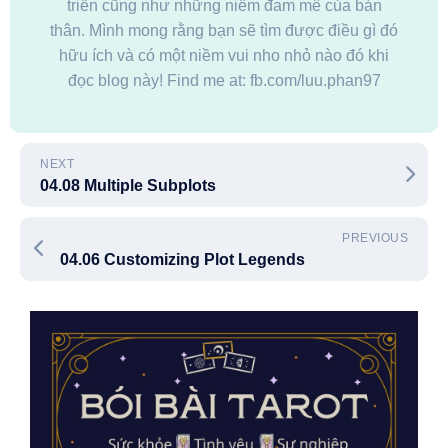
triển cũng như những niềm đam mê của bản
thân. Mình mong rằng bạn sẽ tìm được điều gì đó
hữu ích và có một niềm vui nho nhỏ nào đó khi
đọc blog này! Find me at: fb.com/luu.phan97
NEXT
04.08 Multiple Subplots
PREVIOUS
04.06 Customizing Plot Legends