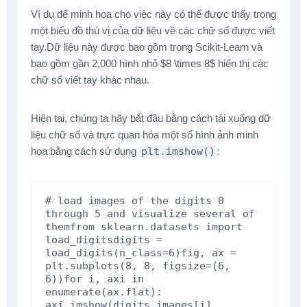
Ví dụ để minh họa cho việc này có thể được thấy trong
một biểu đồ thú vị của dữ liệu về các chữ số được viết
tay.Dữ liệu này được bao gồm trong Scikit-Learn và
bao gồm gần 2,000 hình nhỏ $8 \times 8$ hiển thị các
chữ số viết tay khác nhau.
Hiện tại, chúng ta hãy bắt đầu bằng cách tải xuống dữ
liệu chữ số và trực quan hóa một số hình ảnh minh
họa bằng cách sử dụng
plt.imshow()
:
# load images of the digits 0 
through 5 and visualize several of 
them
from
sklearn.datasets
import
load_digits
digits
=
load_digits
(
n_class
=
6
)
fig
,
ax
=
plt
.
subplots
(
8
,
8
,
figsize
=
(
6
,
6
))
for
i
,
axi
in
enumerate
(
ax
.
flat
):
axi
.
imshow
(
digits
.
images
[
i
],