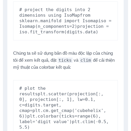
# project the digits into 2 
dimensions using IsoMap
from
sklearn.manifold
import
Isomap
iso
=
Isomap
(
n_components
=
2
)
projection
=
iso
.
fit_transform
(
digits
.
data
)
Chúng ta sẽ sử dụng bản đồ màu độc lập của chúng
tôi để xem kết quả, đặt
ticks
và
clim
để cải thiện
mỹ thuật của colorbar kết quả:
# plot the 
results
plt
.
scatter
(
projection
[:,
0
],
projection
[:,
1
],
lw
=
0.1
,
c
=
digits
.
target
,
cmap
=
plt
.
cm
.
get_cmap
(
'cubehelix'
,
6
))
plt
.
colorbar
(
ticks
=
range
(
6
),
label
=
'digit value'
)
plt
.
clim
(
-
0.5
,
5.5
)