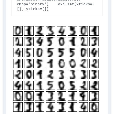
cmap
=
'binary'
)
axi
.
set
(
xticks
=
[],
yticks
=
[])