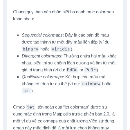
Chung quy, bạn nên nhận biết ba danh mục colormap
khác nhau:
Sequential colormaps
: Đây là các bản đồ màu
được tạo thành từ một dãy màu liên tiếp (ví dụ:
binary
hoặc
viridis
).
Divergent colormaps
: Thường chứa hai màu khác
nhau, biểu thị sự chênh lệch dương và âm từ một
giá trị trung bình (ví dụ:
RdBu
or
PuOr
).
Qualitative colormaps
: Kết hợp các màu mà
không có trình tự cụ thể (ví dụ:
rainbow
hoặc
jet
).
Cmap
jet
, tên ngắn của “jet colormap” được sử
dụng mặc định trong Matplotlib trước phiên bản 2.0, là
một ví dụ về colormaps cuả chất lượng.Việc sử dụng
cmap này mặc định đã là một lựa chọn không may