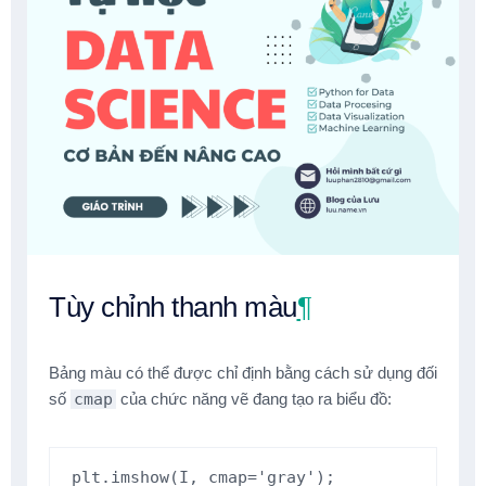
Tùy chỉnh thanh màu
¶
Bảng màu có thể được chỉ định bằng cách sử dụng đối
số
cmap
của chức năng vẽ đang tạo ra biểu đồ:
plt
.
imshow
(
I
,
cmap
=
'gray'
);