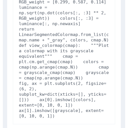
RGB_weight
=
[
0.299
,
0.587
,
0.114
]
luminance
=
np
.
sqrt
(
np
.
dot
(
colors
[:,
:
3
]
**
2
,
RGB_weight
))
colors
[:,
:
3
]
=
luminance
[:,
np
.
newaxis
]
return
LinearSegmentedColormap
.
from_list
(
c
map
.
name
+
"_gray"
,
colors
,
cmap
.
N
)
def
view_colormap
(
cmap
):
"""Plot 
a colormap with its grayscale 
equivalent"""
cmap
=
plt
.
cm
.
get_cmap
(
cmap
)
colors
=
cmap
(
np
.
arange
(
cmap
.
N
))
cmap
=
grayscale_cmap
(
cmap
)
grayscale
=
cmap
(
np
.
arange
(
cmap
.
N
))
fig
,
ax
=
plt
.
subplots
(
2
,
figsize
=
(
6
,
2
),
subplot_kw
=
dict
(
xticks
=
[],
yticks
=
[]))
ax
[
0
]
.
imshow
([
colors
],
extent
=
[
0
,
10
,
0
,
1
])
ax
[
1
]
.
imshow
([
grayscale
],
extent
=
[
0
,
10
,
0
,
1
])