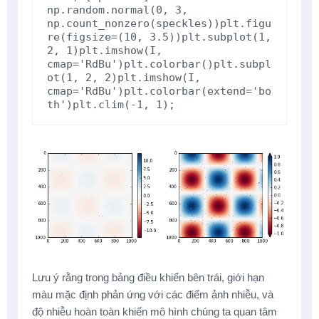
np
.
random
.
normal
(
0
,
3
,
np
.
count_nonzero
(
speckles
))
plt
.
figu
re
(
figsize
=
(
10
,
3.5
))
plt
.
subplot
(
1
,
2
,
1
)
plt
.
imshow
(
I
,
cmap
=
'RdBu'
)
plt
.
colorbar
()
plt
.
subpl
ot
(
1
,
2
,
2
)
plt
.
imshow
(
I
,
cmap
=
'RdBu'
)
plt
.
colorbar
(
extend
=
'bo
th'
)
plt
.
clim
(
-
1
,
1
);
Lưu ý rằng trong bảng điều khiển bên trái, giới hạn
màu mặc định phản ứng với các điểm ảnh nhiễu, và
độ nhiễu hoàn toàn khiến mô hình chúng ta quan tâm