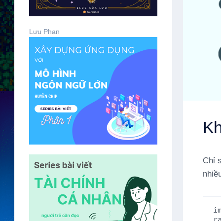
Lưu Phan
Kh
Chỉ 
nhiề
i
r