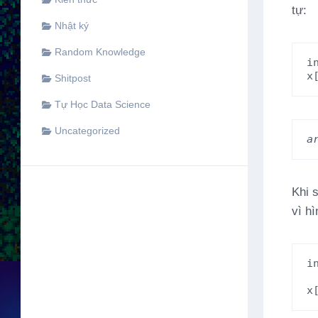
tự:
Nhật ký
Random Knowledge
i
x
Shitpost
Tự Học Data Science
Uncategorized
a
Khi 
vì h
i
x