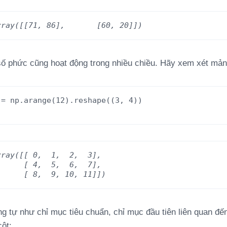
rray([[71, 86],       [60, 20]])
số phức cũng hoạt động trong nhiều chiều. Hãy xem xét mản
=
np.arange(12).reshape((3,
4))
rray([[ 0,  1,  2,  3],
       [ 4,  5,  6,  7],
       [ 8,  9, 10, 11]])
g tự như chỉ mục tiêu chuẩn, chỉ mục đầu tiên liên quan đến
ột: