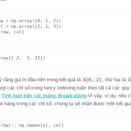
ow
=
np.array([0,
1,
2])
ol
=
np.array([2,
1,
3])
[row,
col]
rray([ 2,  5, 11])
 rằng giá trị đầu tiên trong kết quả là
, thứ hai là
X[0, 2]
X
hợp các chỉ số trong fancy indexing tuân theo tất cả các qu
g
Tính toán trên các mảng: Broadcasting
.Vì vậy, ví dụ, nếu 
or hàng trong các chỉ số, chúng ta sẽ nhận được một kết quả
[
row
[:,
np
.
newaxis
],
col
]