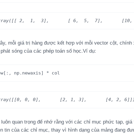
rray([[ 2,  1,  3],       [ 6,  5,  7],       [10,
đây, mỗi giá trị hàng được kết hợp với mỗi vector cột, chính
h phát sóng của các phép toán số học.Ví dụ:
ow
[:,
np
.
newaxis
]
*
col
rray([[0, 0, 0],       [2, 1, 3],       [4, 2, 6]]
 luôn quan trọng để nhớ rằng với các chỉ mục phức tạp, giá 
ền tin của các chỉ mục, thay vì hình dạng của mảng đang đư