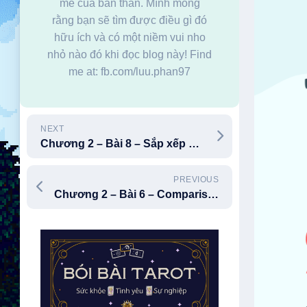
mê của bản thân. Mình mong
rằng bạn sẽ tìm được điều gì đó
hữu ích và có một niềm vui nho
nhỏ nào đó khi đọc blog này! Find
me at: fb.com/luu.phan97
NEXT
Chương 2 – Bài 8 – Sắp xếp mảng
PREVIOUS
Chương 2 – Bài 6 – Comparisons, Masks, and Boolean Logic