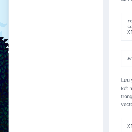
r
c
X
a
Lưu ý
kết 
tron
vect
X