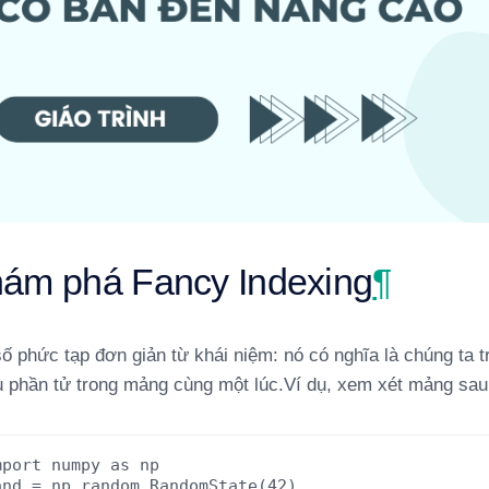
ám phá Fancy Indexing
¶
số phức tạp đơn giản từ khái niệm: nó có nghĩa là chúng ta 
u phần tử trong mảng cùng một lúc.Ví dụ, xem xét mảng sau
mport
numpy
as
np
and
=
np.random.RandomState(42)