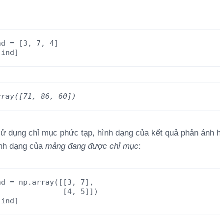
nd
=
[3,
7,
4]
[ind]
rray([71, 86, 60])
sử dụng chỉ mục phức tạp, hình dạng của kết quả phản ánh 
ình dạng của
mảng đang được chỉ mục
:
nd
=
np.array([[3,
7],
[4,
5]])
[ind]