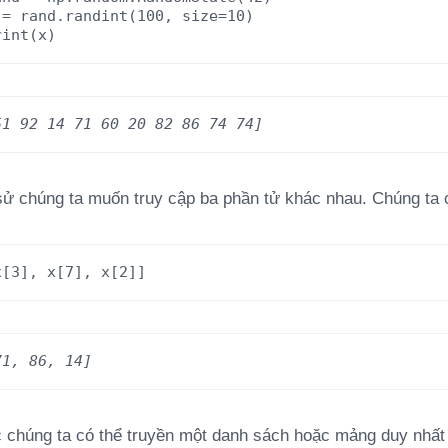
=
rand.randint(100,
size=10)
rint(x)
51 92 14 71 60 20 82 86 74 74]
sử chúng ta muốn truy cập ba phần tử khác nhau. Chúng ta 
x
[
3
],
x
[
7
],
x
[
2
]]
71, 86, 14]
 chúng ta có thể truyền một danh sách hoặc mảng duy nhất