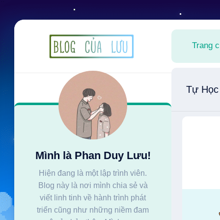
Skip
to
Trang 
content
Tự Học
Mình là Phan Duy Lưu!
Hiện đang là một lập trình viên.
Blog này là nơi mình chia sẻ và
viết linh tinh về hành trình phát
triển cũng như những niềm đam