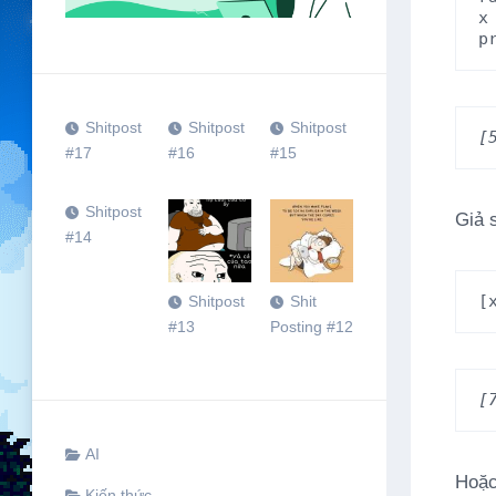
x
p
Shitpost
Shitpost
Shitpost
[
#17
#16
#15
Shitpost
Giả 
#14
[
Shitpost
Shit
#13
Posting #12
[
AI
Hoặc
Kiến thức