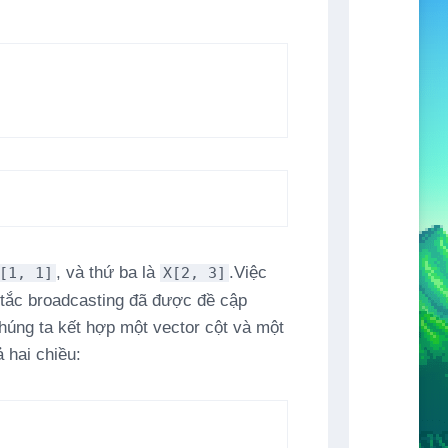
, và thứ ba là
.Việc
[1, 1]
X[2, 3]
y tắc broadcasting đã được đề cập
chúng ta kết hợp một vector cột và một
 hai chiều: