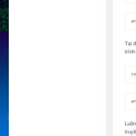
a
Tại 
trìn
r
a
Luôn
truy