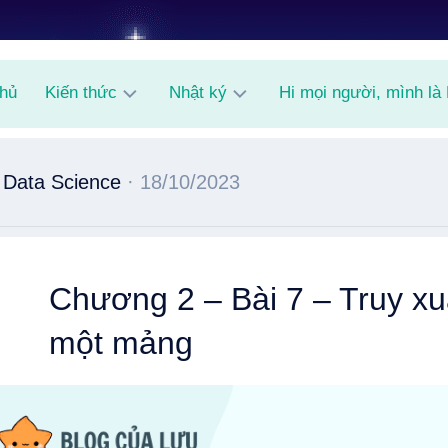
chủ
Kiến thức
Nhật ký
Hi mọi người, mình là
AI
Shitpost
 Data Science
· 18/10/2023
Random
Knowledge
Chương 2 – Bài 7 – Truy xuấ
một mảng