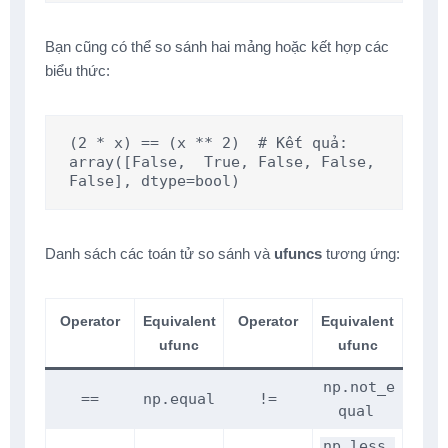
Bạn cũng có thể so sánh hai mảng hoặc kết hợp các
biểu thức:
(2 * x) == (x ** 2)  # Kết quả: 
array([False,  True, False, False, 
False], dtype=bool)
Danh sách các toán tử so sánh và
ufuncs
tương ứng:
Operator
Equivalent
Operator
Equivalent
ufunc
ufunc
np.not_e
==
np.equal
!=
qual
np.less_