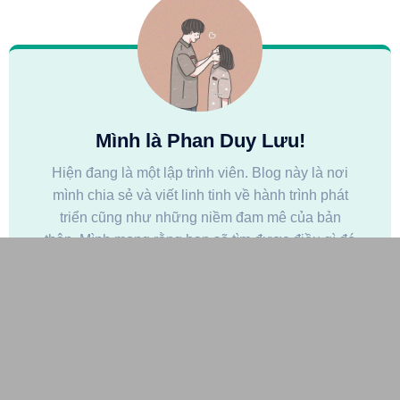
Mình là Phan Duy Lưu!
Hiện đang là một lập trình viên. Blog này là nơi
mình chia sẻ và viết linh tinh về hành trình phát
triển cũng như những niềm đam mê của bản
thân. Mình mong rằng bạn sẽ tìm được điều gì đó
hữu ích và có một niềm vui nho nhỏ nào đó khi
đọc blog này! Find me at: fb.com/luu.phan97
NEXT
Chương 2 – Bài 7 – Truy xuất linh hoạt một mảng