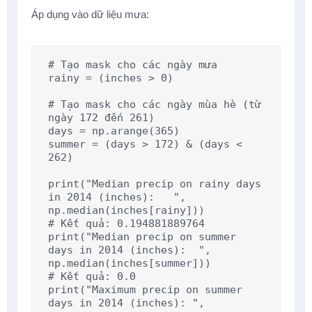
Áp dụng vào dữ liệu mưa:
# Tạo mask cho các ngày mưa

rainy = (inches > 0)

# Tạo mask cho các ngày mùa hè (từ 
ngày 172 đến 261)

days = np.arange(365)

summer = (days > 172) & (days < 
262)

print("Median precip on rainy days 
in 2014 (inches):   ", 
np.median(inches[rainy]))

# Kết quả: 0.194881889764

print("Median precip on summer 
days in 2014 (inches):  ", 
np.median(inches[summer]))

# Kết quả: 0.0

print("Maximum precip on summer 
days in 2014 (inches): ", 