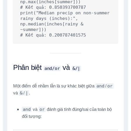
np.max(inches[summer]))

# Kết quả: 0.850393700787

print("Median precip on non-summer 
rainy days (inches):", 
np.median(inches[rainy & 
~summer]))

# Kết quả: 0.200787401575
Phân biệt
và
and/or
&/|
Một điểm dễ nhầm lẫn là sự khác biệt giữa
and
/
or
và
&
/
|
.
and
và
or
đánh giá tính đúng/sai của toàn bộ
đối tượng: