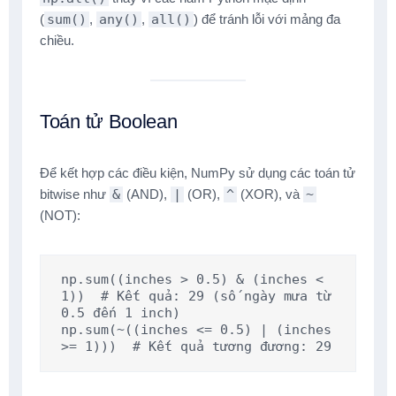
(
sum()
,
any()
,
all()
) để tránh lỗi với mảng đa
chiều.
Toán tử Boolean
Để kết hợp các điều kiện, NumPy sử dụng các toán tử
bitwise như
&
(AND),
|
(OR),
^
(XOR), và
~
(NOT):
np.sum((inches > 0.5) & (inches < 
1))  # Kết quả: 29 (số ngày mưa từ 
0.5 đến 1 inch)

np.sum(~((inches <= 0.5) | (inches 
>= 1)))  # Kết quả tương đương: 29