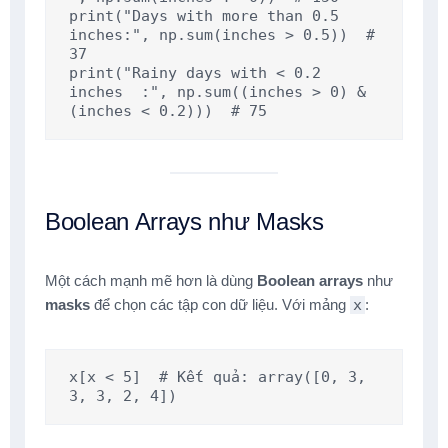
print("Days with more than 0.5 
inches:", np.sum(inches > 0.5))  # 
37

print("Rainy days with < 0.2 
inches  :", np.sum((inches > 0) & 
(inches < 0.2)))  # 75
Boolean Arrays như Masks
Một cách mạnh mẽ hơn là dùng
Boolean arrays
như
masks
để chọn các tập con dữ liệu. Với mảng
x
:
x[x < 5]  # Kết quả: array([0, 3, 
3, 3, 2, 4])