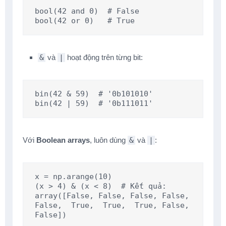
bool(42 and 0)  # False

bool(42 or 0)   # True
&
và
|
hoạt động trên từng bit:
bin(42 & 59)  # '0b101010'

bin(42 | 59)  # '0b111011'
Với
Boolean arrays
, luôn dùng
&
và
|
:
x = np.arange(10)

(x > 4) & (x < 8)  # Kết quả: 
array([False, False, False, False, 
False,  True,  True,  True, False, 
False])