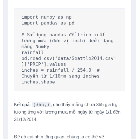
import numpy as np

import pandas as pd

# Sử dụng pandas để trích xuất 
lượng mưa (đơn vị inch) dưới dạng 
mảng NumPy

rainfall = 
pd.read_csv('data/Seattle2014.csv'
)['PRCP'].values

inches = rainfall / 254.0  # 
Chuyển từ 1/10mm sang inches

inches.shape
Kết quả:
(365,)
, cho thấy mảng chứa 365 giá trị,
tương ứng với lượng mưa mỗi ngày từ ngày 1/1 đến
31/12/2014.
Để có cái nhìn tổng quan, chúng ta có thể vẽ