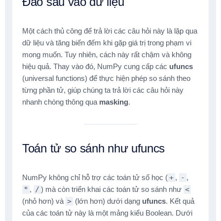
Đào sâu vào dữ liệu
Một cách thủ công để trả lời các câu hỏi này là lặp qua
dữ liệu và tăng biến đếm khi gặp giá trị trong phạm vi
mong muốn. Tuy nhiên, cách này rất chậm và không
hiệu quả. Thay vào đó, NumPy cung cấp các
ufuncs
(universal functions) để thực hiện phép so sánh theo
từng phần tử, giúp chúng ta trả lời các câu hỏi này
nhanh chóng thông qua
masking
.
Toán tử so sánh như ufuncs
NumPy không chỉ hỗ trợ các toán tử số học (
+
,
-
,
*
,
/
) mà còn triển khai các toán tử so sánh như
<
(nhỏ hơn) và
>
(lớn hơn) dưới dạng
ufuncs
. Kết quả
của các toán tử này là một mảng kiểu Boolean. Dưới