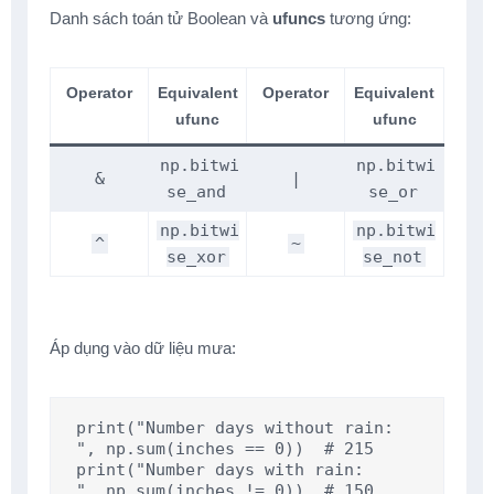
Danh sách toán tử Boolean và
ufuncs
tương ứng:
Operator
Equivalent
Operator
Equivalent
ufunc
ufunc
np.bitwi
np.bitwi
&
|
se_and
se_or
np.bitwi
np.bitwi
^
~
se_xor
se_not
Áp dụng vào dữ liệu mưa:
print("Number days without rain:      
", np.sum(inches == 0))  # 215

print("Number days with rain:         
", np.sum(inches != 0))  # 150
