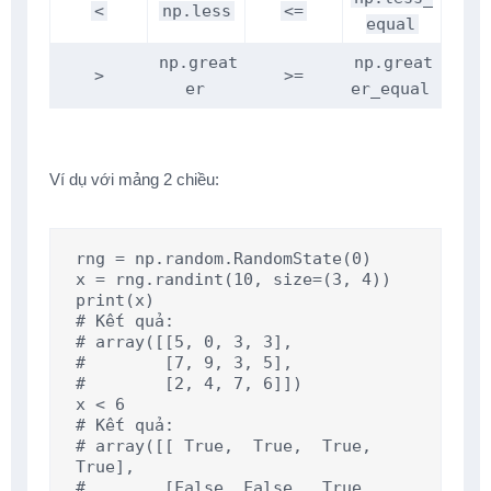
<
np.less
<=
equal
np.great
np.great
>
>=
er
er_equal
Ví dụ với mảng 2 chiều:
rng = np.random.RandomState(0)

x = rng.randint(10, size=(3, 4))

print(x)

# Kết quả:

# array([[5, 0, 3, 3],

#        [7, 9, 3, 5],

#        [2, 4, 7, 6]])

x < 6

# Kết quả:

# array([[ True,  True,  True,  
True],

#        [False, False,  True,  