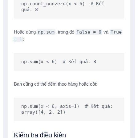
np.count_nonzero(x < 6)  # Kết 
quả: 8
Hoặc dùng
np.sum
, trong đó
False = 0
và
True
= 1
:
np.sum(x < 6)  # Kết quả: 8
Bạn cũng có thể đếm theo hàng hoặc cột:
np.sum(x < 6, axis=1)  # Kết quả: 
array([4, 2, 2])
Kiểm tra điều kiện