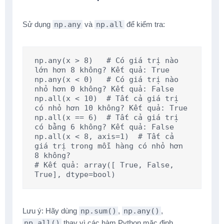
Sử dụng
np.any
và
np.all
để kiểm tra:
np.any(x > 8)   # Có giá trị nào 
lớn hơn 8 không? Kết quả: True

np.any(x < 0)   # Có giá trị nào 
nhỏ hơn 0 không? Kết quả: False

np.all(x < 10)  # Tất cả giá trị 
có nhỏ hơn 10 không? Kết quả: True

np.all(x == 6)  # Tất cả giá trị 
có bằng 6 không? Kết quả: False

np.all(x < 8, axis=1)  # Tất cả 
giá trị trong mỗi hàng có nhỏ hơn 
8 không?

# Kết quả: array([ True, False,  
True], dtype=bool)
Lưu ý: Hãy dùng
np.sum()
,
np.any()
,
np.all()
thay vì các hàm Python mặc định