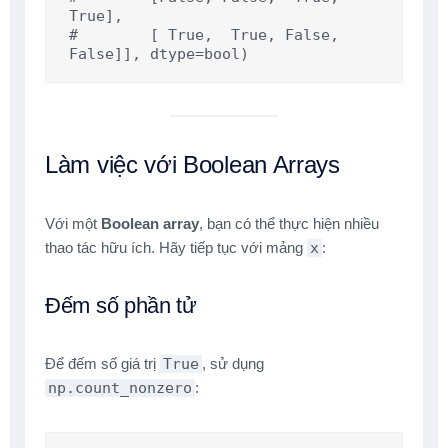
True],

#        [ True,  True, False, 
False]], dtype=bool)
Làm việc với Boolean Arrays
Với một
Boolean array
, bạn có thể thực hiện nhiều
thao tác hữu ích. Hãy tiếp tục với mảng
x
:
Đếm số phần tử
Để đếm số giá trị
True
, sử dụng
np.count_nonzero
: