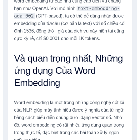
word embedding từ các nhà cung cấp dịch vụ chẳng
hạn như OpenAI. Với mô hình
text-embedding-
ada-002
(GPT-based), ta có thể dễ dàng nhận được
embedding của từ/câu (cơ bản là text) với số chiều cố
định 1536, đồng thời, giá của dịch vụ này hiện tại cũng
cực kỳ rẻ, chỉ $0.0001 cho mỗi 1K tokens.
Và quan trọng nhất, Những
ứng dụng Của Word
Embedding
Word embedding là một trong những công nghệ cốt lõi
của NLP, giúp máy tính hiểu được ý nghĩa của từ ngữ
bằng cách biểu diễn chúng dưới dạng vector số. Nhờ
đó, word embedding có rất nhiều ứng dụng quan trọng
trong thực tế, đặc biệt trong các bài toán xử lý ngôn
ngữ tự nhiên.