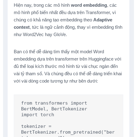
Hiện nay, trong các mô hình
word embedding
, các
mô hình phổ biến nhất đều dựa trên Transformer, vì
chúng có khả năng tạo embedding theo
Adaptive
context
, tức là ngữ cảnh động, thay vì embedding tĩnh
như Word2Vec hay GloVe.
Bạn có thể dễ dàng tìm thấy một model Word
embedding dựa trên transformer trên Huggingface với
đủ thể loại kích thước mô hình từ vài chục ngàn đến
vài tỷ tham số. Và chúng đều có thể dễ dàng triển khai
với vài dòng code tương tự như bên dưới:
from transformers import 
BertModel, BertTokenizer

import torch

tokenizer = 
BertTokenizer.from_pretrained("ber