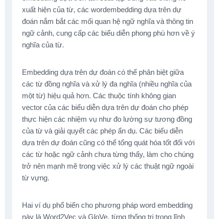
xuất hiện của từ, các wordembedding dựa trên dự
đoán nắm bắt các mối quan hệ ngữ nghĩa và thông tin
ngữ cảnh, cung cấp các biểu diễn phong phú hơn về ý
nghĩa của từ.
Embedding dựa trên dự đoán có thể phân biệt giữa
các từ đồng nghĩa và xử lý đa nghĩa (nhiều nghĩa của
một từ) hiệu quả hơn. Các thuộc tính không gian
vector của các biểu diễn dựa trên dự đoán cho phép
thực hiện các nhiệm vụ như đo lường sự tương đồng
của từ và giải quyết các phép ẩn dụ. Các biểu diễn
dựa trên dự đoán cũng có thể tổng quát hóa tốt đối với
các từ hoặc ngữ cảnh chưa từng thấy, làm cho chúng
trở nên mạnh mẽ trong việc xử lý các thuật ngữ ngoài
từ vựng.
Hai ví dụ phổ biến cho phương pháp word embedding
này là Word2Vec và GloVe, từng thống trị trong lĩnh