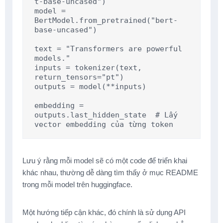
t-base-uncased")

model = 
BertModel.from_pretrained("bert-
base-uncased")

text = "Transformers are powerful 
models."

inputs = tokenizer(text, 
return_tensors="pt")

outputs = model(**inputs)

embedding = 
outputs.last_hidden_state  # Lấy 
Lưu ý rằng mỗi model sẽ có một code để triển khai
khác nhau, thường dễ dàng tìm thấy ở mục README
trong mỗi model trên huggingface.
Một hướng tiếp cận khác, đó chính là sử dụng API