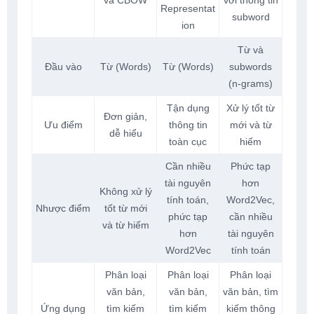
Representat
subword
ion
Từ và
Đầu vào
Từ (Words)
Từ (Words)
subwords
(n-grams)
Tận dụng
Xử lý tốt từ
Đơn giản,
Ưu điểm
thông tin
mới và từ
dễ hiểu
toàn cục
hiếm
Cần nhiều
Phức tạp
tài nguyên
hơn
Không xử lý
tính toán,
Word2Vec,
Nhược điểm
tốt từ mới
phức tạp
cần nhiều
và từ hiếm
hơn
tài nguyên
Word2Vec
tính toán
Phân loại
Phân loại
Phân loại
văn bản,
văn bản,
văn bản, tìm
Ứng dụng
tìm kiếm
tìm kiếm
kiếm thông