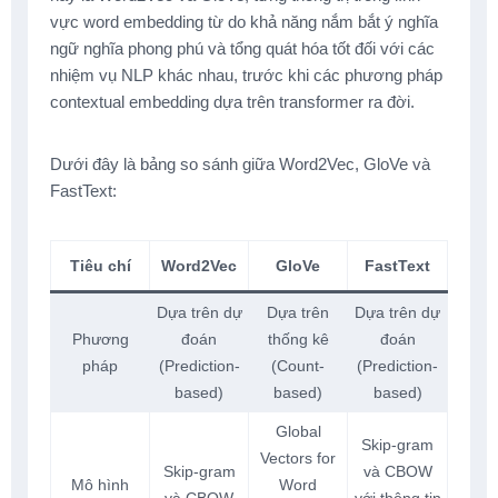
vực word embedding từ do khả năng nắm bắt ý nghĩa
ngữ nghĩa phong phú và tổng quát hóa tốt đối với các
nhiệm vụ NLP khác nhau, trước khi các phương pháp
contextual embedding dựa trên transformer ra đời.
Dưới đây là bảng so sánh giữa Word2Vec, GloVe và
FastText:
Tiêu chí
Word2Vec
GloVe
FastText
Dựa trên dự
Dựa trên
Dựa trên dự
Phương
đoán
thống kê
đoán
pháp
(Prediction-
(Count-
(Prediction-
based)
based)
based)
Global
Skip-gram
Vectors for
Skip-gram
và CBOW
Mô hình
Word
và CBOW
với thông tin