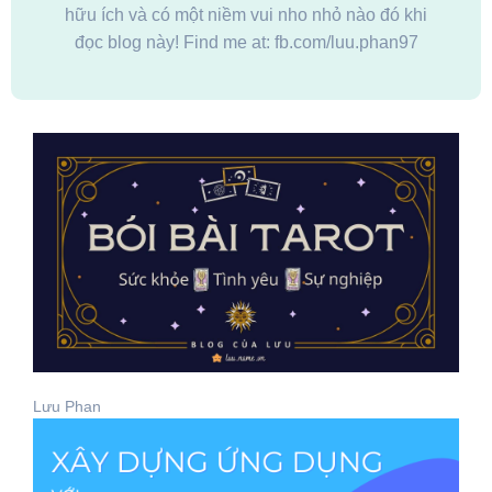
hữu ích và có một niềm vui nho nhỏ nào đó khi
đọc blog này! Find me at: fb.com/luu.phan97
Lưu Phan