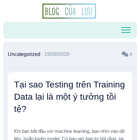
Skip
to
content
Uncategorized
· 19/09/2020
4
Tại sao Testing trên Training
Data lại là một ý tưởng tồi
tệ?
Khi bạn bắt đầu với machine learning, bạn nhìn vào dữ
liệu, huấn luyện model. Có bao giờ bạn tự hỏi rằng, tại