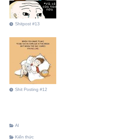
Shitpost #13
Shit Posting #12
AI
Kiến thức