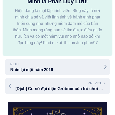
Mình là Phan Duy Lưu!
Hiện đang là một lập trình viên. Blog này là nơi
mình chia sẻ và viết linh tinh về hành trình phát
triển cũng như những niềm đam mê của bản
thân. Mình mong rằng bạn sẽ tìm được điều gì đó
hữu ích và có một niềm vui nho nhỏ nào đó khi
đọc blog này! Find me at: fb.com/luu.phan97
NEXT
Nhìn lại một năm 2019
PREVIOUS
[Dịch] Cơ sở đại diện Gröbner của trò chơi Sudoku (Phần 1)