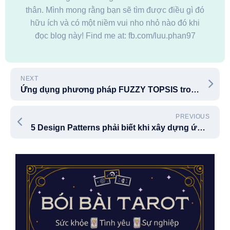
thân. Mình mong rằng bạn sẽ tìm được điều gì đó
hữu ích và có một niềm vui nho nhỏ nào đó khi
đọc blog này! Find me at: fb.com/luu.phan97
NEXT
Ứng dụng phương pháp FUZZY TOPSIS trong Quyết định đa yếu tố
PREVIOUS
5 Design Patterns phải biết khi xây dựng ứng dụng với FastAPI