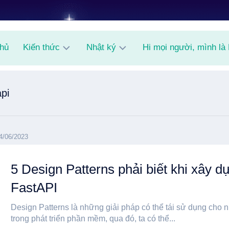
chủ
Kiến thức
Nhật ký
Hi mọi người, mình là
AI
Shitpost
api
Random
Knowledge
4/06/2023
5 Design Patterns phải biết khi xây 
FastAPI
Design Patterns là những giải pháp có thể tái sử dụng cho
trong phát triển phần mềm, qua đó, ta có thể...