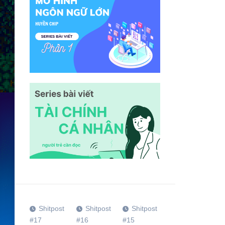
Shitpost
Shitpost
Shitpost
#17
#16
#15