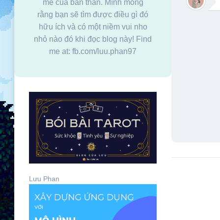
mê của bản thân. Mình mong
rằng bạn sẽ tìm được điều gì đó
hữu ích và có một niềm vui nho
nhỏ nào đó khi đọc blog này! Find
me at: fb.com/luu.phan97
Lưu Phan