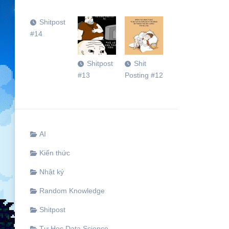
Shitpost
#14
Shitpost
Shit
#13
Posting #12
AI
Kiến thức
Nhật ký
Random Knowledge
Shitpost
Tự Học Data Science